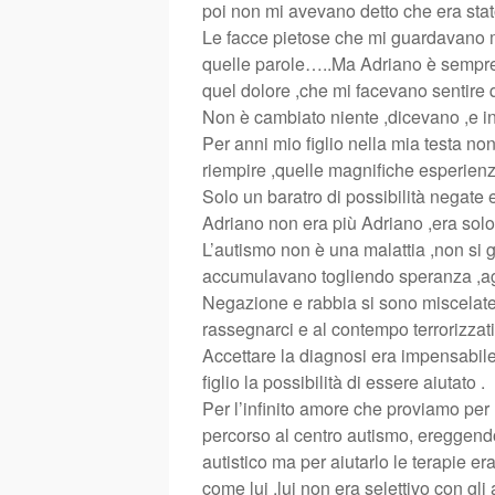
poi non mi avevano detto che era stat
Le facce pietose che mi guardavano m
quelle parole…..Ma Adriano è sempr
quel dolore ,che mi facevano sentire 
Non è cambiato niente ,dicevano ,e in
Per anni mio figlio nella mia testa no
riempire ,quelle magnifiche esperienze 
Solo un baratro di possibilità negate e
Adriano non era più Adriano ,era solo
L’autismo non è una malattia ,non si g
accumulavano togliendo speranza ,a
Negazione e rabbia si sono miscelate 
rassegnarci e al contempo terrorizzati 
Accettare la diagnosi era impensabile
figlio la possibilità di essere aiutato .
Per l’infinito amore che proviamo per 
percorso al centro autismo, ereggend
autistico ma per aiutarlo le terapie e
come lui ,lui non era selettivo con gl