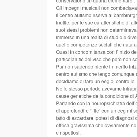
conservatorio ,in quarta elementare .
Gli impegni musicali non combaciavan
il centro autismo riserva ai bambini”
inutile: per le sue caratteristiche di 
suoi stessi problemi non determinava
immerso in una realtà di studio e dive
quelle competenze sociali che natur
Quasi in concomitanza con l’inizio d
particolari tic del viso che però non 
Pur non sapendo niente in merito inizi
centro autismo che tengo comunque se
decidiamo di fare un eeg di controllo
Nello stesso periodo avevamo intrapr
cause genetiche della condizione di 
Parlando con la neuropsichiatra dell’
di approfondire “i tic” con un eeg mi 
fatto di azzardare ipotesi di diagnosi
offesa gravissima che ovviamente no
e rispettosi.