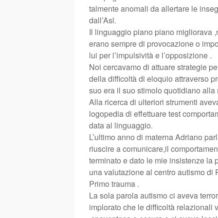
talmente anomali da allertare le inse
dall’Asl.
Il linguaggio piano piano migliorava 
erano sempre di provocazione o imposi
lui per l’impulsività e l’opposizione .
Noi cercavamo di attuare strategie pe
della difficoltà di eloquio attraverso 
suo era il suo stimolo quotidiano alla 
Alla ricerca di ulteriori strumenti ave
logopedia di effettuare test comporta
data al linguaggio.
L’ultimo anno di materna Adriano par
riuscire a comunicare,il comportament
terminato e dato le mie insistenze la
una valutazione al centro autismo di 
Primo trauma .
La sola parola autismo ci aveva terro
implorato che le difficoltà relazionali