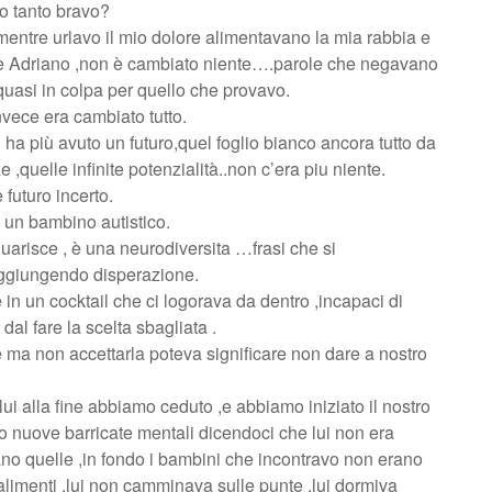
o tanto bravo?
entre urlavo il mio dolore alimentavano la mia rabbia e
e Adriano ,non è cambiato niente….parole che negavano
quasi in colpa per quello che provavo.
vece era cambiato tutto.
n ha più avuto un futuro,quel foglio bianco ancora tutto da
,quelle infinite potenzialità..non c’era piu niente.
 futuro incerto.
 un bambino autistico.
uarisce , è una neurodiversita …frasi che si
ggiungendo disperazione.
in un cocktail che ci logorava da dentro ,incapaci di
dal fare la scelta sbagliata .
 ma non accettarla poteva significare non dare a nostro
lui alla fine abbiamo ceduto ,e abbiamo iniziato il nostro
o nuove barricate mentali dicendoci che lui non era
rano quelle ,in fondo i bambini che incontravo non erano
i alimenti ,lui non camminava sulle punte ,lui dormiva