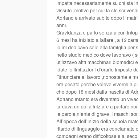
impatta necessariamente su chi sta into
vissuto ,motivo per cui la sto scrivend
Adriano è arrivato subito dopo il ma
anni.
Gravidanza e parto senza alcun into
6 mesi ha iniziato a lallare , a 12 
Io mi dedicavo solo alla famiglia per 
nello studio medico dove lavoravo ( s
utilizzavo altri macchinari biomedici 
,date le limitazioni d’orario imposte da
Rinunciare al lavoro ,nonostante a me
era pesato perché volevo vivermi a pi
che dopo 18 mesi dalla nascita di Adr
Adriano intanto era diventato un viv
tardava un po’ a iniziare a parlare,
le parole,niente di grave ,i maschi so
All’epoca dell’inizio della scuola mat
ritardo di linguaggio era conclamato c
compagni erano difficoltose e al sec