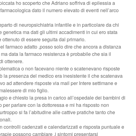
piccata ho scoperto che Adriano soffriva di epilessia a
 farmacologica dato il numero elevato di eventi nell’arco
arto di neuropsichiatria infantile e in particolare da chi
 genetica ma dati gli ultimi accadimenti in cui ero stata
e ottenuto di essere seguita dal primario.
a del farmaco adatto ,posso solo dire che ancora a distanza
o ma data la farmaco resistenza è probabile che sia il
di ottenere.
oblematica o non facevano niente o scatenevano risposte
ò la presenza del medico era inesistente il che scatenava
vo ad attendere risposte via mail per Intere settimane e
alessere di mio figlio.
ggio e chiesto la presa in carico all’ospedale dei bambini di
 per parlare con la dottoressa e mi ha risposto non
roppo si fa l’abitudine alle cattive pratiche tanto che
onali.
 controlli cadenzati e calendarizzati e risposta puntuale e
terapie possono cambiare ,i sintomi presentarsi