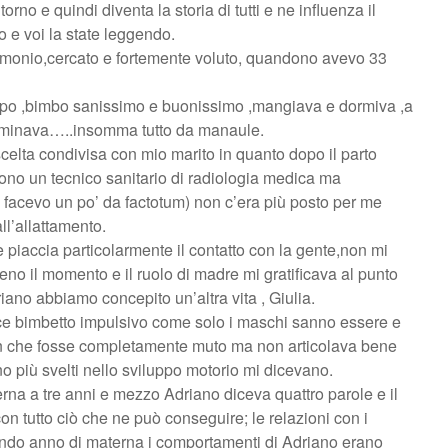
rno e quindi diventa la storia di tutti e ne influenza il
o e voi la state leggendo.
trimonio,cercato e fortemente voluto, quandono avevo 33
ppo ,bimbo sanissimo e buonissimo ,mangiava e dormiva ,a
camminava…..insomma tutto da manaule.
scelta condivisa con mio marito in quanto dopo il parto
ono un tecnico sanitario di radiologia medica ma
e facevo un po’ da factotum) non c’era più posto per me
ll’allattamento.
 piaccia particolarmente il contatto con la gente,non mi
eno il momento e il ruolo di madre mi gratificava al punto
iano abbiamo concepito un’altra vita , Giulia.
ace bimbetto impulsivo come solo i maschi sanno essere e
non che fosse completamente muto ma non articolava bene
no più svelti nello sviluppo motorio mi dicevano.
erna a tre anni e mezzo Adriano diceva quattro parole e il
on tutto ciò che ne può conseguire; le relazioni con i
ondo anno di materna i comportamenti di Adriano erano