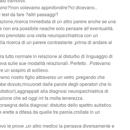
to tramortiti.
amo?!non volevamo approfondire?!ci dicevano..
test da fare ?altri passaggi?
azione,ricerca immediata di un altro parere anche se una
a non era possibile neache solo pensare all’eventualità.
mo prenotato una visita neuropsichiatrica con un
la ricerca di un parere contrastante ,prima di andare al
era tutto normale in relazione al disturbo di linguaggio di
teva sulle sue modalità relazionali. Perfetto . Potevamo
e un sospiro di sollievo.
vamo nostro figlio attraverso un vetro ,pregando che
be dovuto,rincuorati dalle parole degli operatori che lo
istico!),aggrappati alla diagnosi neuropsichiatrica di
zione che ad oggi mi fa molta tenerezza.
nsegna della diagnosi: disturbo dello spettro autistico.
e erette a difesa da quelle tre parole,crollate in un
vo le prove ,un altro medico la pensava diversamente e