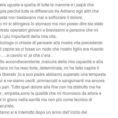
era uguale a quella di tutte le mamme e i papà che
apia perché tutte le differenze tra Adriano egli altri che
 testa non bastavano mai a soffocare il dolore.
to mi si stringeva lo stomaco ma non posso dire sia stato
trato operatori giovani e bravissimi e persone che mi
 i piu importanti della mia vita.
icologa ci chiese di pensare alla nostra vita precedente
di capire se ci fosse un nodo che nostro figlio era riuscito
..e cavolo si ,si che c’era .
to accondiscendente ,insicura delle mie capacità e alla
ano mi ha reso forte, determinata, mi ha fatto capire il
 liberato ,io e suo padre abbiamo superato una tempesta
avi e ne siamo usciti ,ammaccati e sanguinanti ma ancora
pari. Tutto quel dolore alla fine non ha distrutto ma ha
e , empatia,sono le qualità che mi riconosco da allora e
i in gioco nella sanità ma non più come tecnico di
enziale.
tismo si è interrotto dopo un anno dall’inizio del