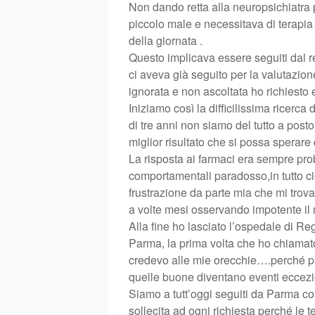
Non dando retta alla neuropsichiatra 
piccolo male e necessitava di terapia
della giornata .
Questo implicava essere seguiti dal rep
ci aveva già seguito per la valutazione
ignorata e non ascoltata ho richiesto 
Iniziamo così la difficilissima ricerc
di tre anni non siamo del tutto a post
miglior risultato che si possa sperare 
La risposta ai farmaci era sempre pr
comportamentali paradosso,in tutto ci
frustrazione da parte mia che mi trova
a volte mesi osservando impotente il m
Alla fine ho lasciato l’ospedale di Re
Parma, la prima volta che ho chiamato
credevo alle mie orecchie….perché purt
quelle buone diventano eventi eccezi
Siamo a tutt’oggi seguiti da Parma con
sollecita ad ogni richiesta perché le 