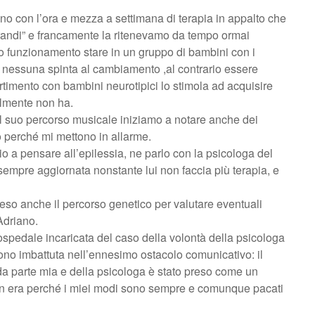
o con l’ora e mezza a settimana di terapia in appalto che
grandi” e francamente la ritenevamo da tempo ormai
alto funzionamento stare in un gruppo di bambini con i
 nessuna spinta al cambiamento ,al contrario essere
rtimento con bambini neurotipici lo stimola ad acquisire
almente non ha.
el suo percorso musicale iniziamo a notare anche dei
so perché mi mettono in allarme.
o a pensare all’epilessia, ne parlo con la psicologa del
mpre aggiornata nonstante lui non faccia più terapia, e
eso anche il percorso genetico per valutare eventuali
Adriano.
ospedale incaricata del caso della volontà della psicologa
sono imbattuta nell’ennesimo ostacolo comunicativo: il
 da parte mia e della psicologa è stato preso come un
n era perché i miei modi sono sempre e comunque pacati