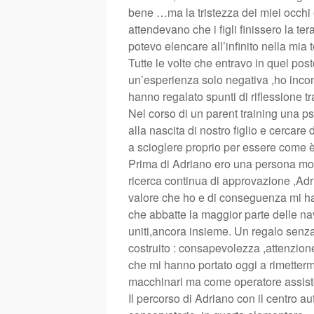
bene …ma la tristezza dei miei occhi 
attendevano che i figli finissero la ter
potevo elencare all’infinito nella mia
Tutte le volte che entravo in quel pos
un’esperienza solo negativa ,ho incon
hanno regalato spunti di riflessione tra
Nel corso di un parent training una ps
alla nascita di nostro figlio e cercare 
a scioglere proprio per essere come è…
Prima di Adriano ero una persona mol
ricerca continua di approvazione ,Adri
valore che ho e di conseguenza mi ha
che abbatte la maggior parte delle n
uniti,ancora insieme. Un regalo senza 
costruito : consapevolezza ,attenzion
che mi hanno portato oggi a rimetterm
macchinari ma come operatore assist
Il percorso di Adriano con il centro au