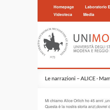
Salta
Labotorio
Homepage
Laboratorio 
al
EduCare
contenuto
Videoteca
Media
Le narrazioni – ALICE · Ma
Mi chiamo Alice Orlich ho 45 anni ,un
Questa è la nostra storia anzi,dovrei d