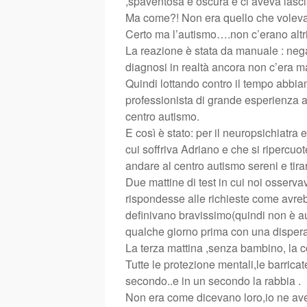
,spaventosa e oscura e ci aveva lascia
Ma come?! Non era quello che volev
Certo ma l’autismo….non c’erano altri 
La reazione è stata da manuale : neg
diagnosi in realtà ancora non c’era m
Quindi lottando contro il tempo abbia
professionista di grande esperienza al
centro autismo.
E così è stato: per il neuropsichiatra 
cui soffriva Adriano e che si ripercuo
andare al centro autismo sereni e tirar
Due mattine di test in cui noi osserva
rispondesse alle richieste come avreb
definivano bravissimo(quindi non è aut
qualche giorno prima con una dispera
La terza mattina ,senza bambino, la co
Tutte le protezione mentali,le barricat
secondo..e in un secondo la rabbia .
Non era come dicevano loro,io ne ave