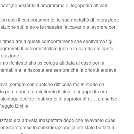
gnanti,nonostante il programma di logopedia attivato
,non così il comportamento: le sue modalità di interazione
zione sull’altro e le maestre faticavano a lavorare con
r rimediare a questi comportamenti che sentivamo figli
programmi di psicomotricità e judo e la sorella dal canto
relazione .
vamo richiesto alla psicologa affidata al caso per la
mentali ma la risposta era sempre che la priorità andava
lava ,sempre con qualche difficoltà ma in modo da
o però nono era migliorato il ciclo di logopedia era
 psicologa decide finalmente di approfondire…..prescrive
Reggio Emilia.
rizzato,era arrivata inaspettata dopo che avevamo quasi
 venissero prese in considerazione,ci era stato buttata lì