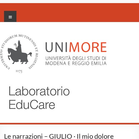
Salta
Menu
al
Labotorio
contenuto
EduCare
Le narrazioni – GIULIO · Il mio dolore