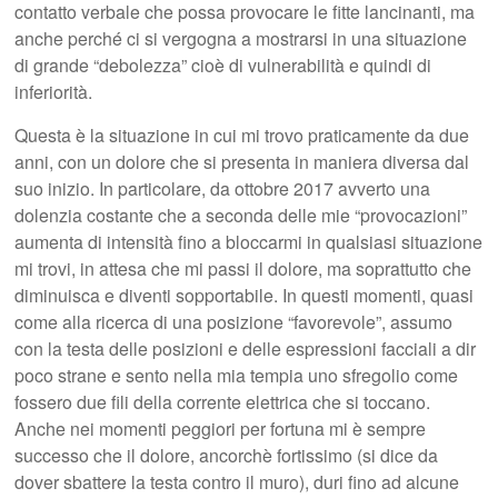
contatto verbale che possa provocare le fitte lancinanti, ma
anche perché ci si vergogna a mostrarsi in una situazione
di grande “debolezza” cioè di vulnerabilità e quindi di
inferiorità.
Questa è la situazione in cui mi trovo praticamente da due
anni, con un dolore che si presenta in maniera diversa dal
suo inizio. In particolare, da ottobre 2017 avverto una
dolenzia costante che a seconda delle mie “provocazioni”
aumenta di intensità fino a bloccarmi in qualsiasi situazione
mi trovi, in attesa che mi passi il dolore, ma soprattutto che
diminuisca e diventi sopportabile. In questi momenti, quasi
come alla ricerca di una posizione “favorevole”, assumo
con la testa delle posizioni e delle espressioni facciali a dir
poco strane e sento nella mia tempia uno sfregolio come
fossero due fili della corrente elettrica che si toccano.
Anche nei momenti peggiori per fortuna mi è sempre
successo che il dolore, ancorchè fortissimo (si dice da
dover sbattere la testa contro il muro), duri fino ad alcune