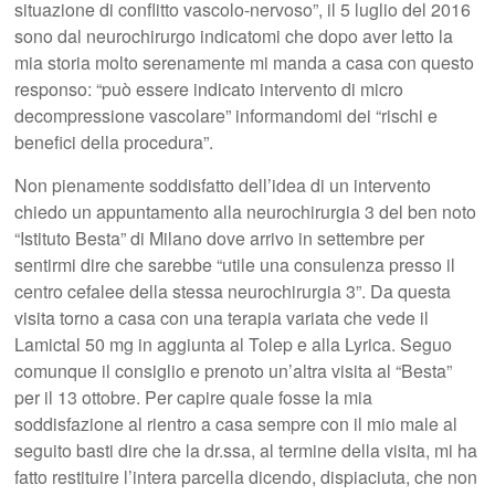
situazione di conflitto vascolo-nervoso”, il 5 luglio del 2016
sono dal neurochirurgo indicatomi che dopo aver letto la
mia storia molto serenamente mi manda a casa con questo
responso: “può essere indicato intervento di micro
decompressione vascolare” informandomi dei “rischi e
benefici della procedura”.
Non pienamente soddisfatto dell’idea di un intervento
chiedo un appuntamento alla neurochirurgia 3 del ben noto
“Istituto Besta” di Milano dove arrivo in settembre per
sentirmi dire che sarebbe “utile una consulenza presso il
centro cefalee della stessa neurochirurgia 3”. Da questa
visita torno a casa con una terapia variata che vede il
Lamictal 50 mg in aggiunta al Tolep e alla Lyrica. Seguo
comunque il consiglio e prenoto un’altra visita al “Besta”
per il 13 ottobre. Per capire quale fosse la mia
soddisfazione al rientro a casa sempre con il mio male al
seguito basti dire che la dr.ssa, al termine della visita, mi ha
fatto restituire l’intera parcella dicendo, dispiaciuta, che non