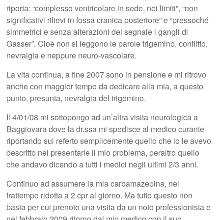
riporta: “complesso ventricolare in sede, nei limiti”, “non
significativi rilievi in fossa cranica posteriore” e “pressoché
simmetrici e senza alterazioni del segnale i gangli di
Gasser”. Cioè non si leggono le parole trigemino, conflitto,
nevralgia e neppure neuro-vascolare.
La vita continua, a fine 2007 sono in pensione e mi ritrovo
anche con maggior tempo da dedicare alla mia, a questo
punto, presunta, nevralgia del trigemino.
Il 4/01/08 mi sottopongo ad un’altra visita neurologica a
Baggiovara dove la dr.ssa mi spedisce al medico curante
riportando sul referto semplicemente quello che io le avevo
descritto nel presentarle il mio problema, peraltro quello
che andavo dicendo a tutti i medici negli ultimi 2/3 anni.
Continuo ad assumere la mia carbamazepina, nel
frattempo ridotta a 2 cpr al giorno. Ma tutto questo non
basta per cui prenoto una visita da un noto professionista e
nel febbraio 2009 ritorno dal mio medico con il suo