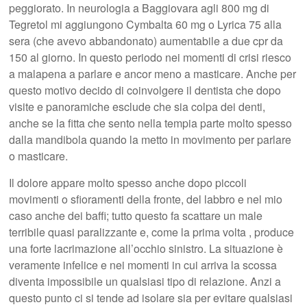
peggiorato. In neurologia a Baggiovara agli 800 mg di
Tegretol mi aggiungono Cymbalta 60 mg o Lyrica 75 alla
sera (che avevo abbandonato) aumentabile a due cpr da
150 al giorno. In questo periodo nei momenti di crisi riesco
a malapena a parlare e ancor meno a masticare. Anche per
questo motivo decido di coinvolgere il dentista che dopo
visite e panoramiche esclude che sia colpa dei denti,
anche se la fitta che sento nella tempia parte molto spesso
dalla mandibola quando la metto in movimento per parlare
o masticare.
Il dolore appare molto spesso anche dopo piccoli
movimenti o sfioramenti della fronte, del labbro e nel mio
caso anche dei baffi; tutto questo fa scattare un male
terribile quasi paralizzante e, come la prima volta , produce
una forte lacrimazione all’occhio sinistro. La situazione è
veramente infelice e nei momenti in cui arriva la scossa
diventa impossibile un qualsiasi tipo di relazione. Anzi a
questo punto ci si tende ad isolare sia per evitare qualsiasi