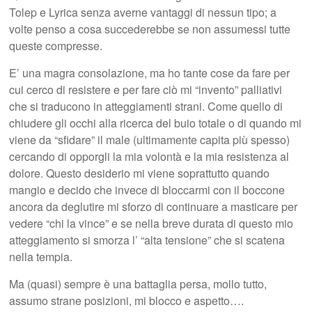
Tolep e Lyrica senza averne vantaggi di nessun tipo; a
volte penso a cosa succederebbe se non assumessi tutte
queste compresse.
E’ una magra consolazione, ma ho tante cose da fare per
cui cerco di resistere e per fare ciò mi “invento” palliativi
che si traducono in atteggiamenti strani. Come quello di
chiudere gli occhi alla ricerca del buio totale o di quando mi
viene da “sfidare” il male (ultimamente capita più spesso)
cercando di opporgli la mia volontà e la mia resistenza al
dolore. Questo desiderio mi viene soprattutto quando
mangio e decido che invece di bloccarmi con il boccone
ancora da deglutire mi sforzo di continuare a masticare per
vedere “chi la vince” e se nella breve durata di questo mio
atteggiamento si smorza l’ “alta tensione” che si scatena
nella tempia.
Ma (quasi) sempre è una battaglia persa, mollo tutto,
assumo strane posizioni, mi blocco e aspetto….