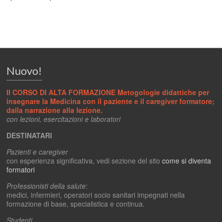
Nuovo!
II CORSO DI ALTA FORMAZIONE Metogologie didattiche per
insegnare la Medicina con il paziente e il caregiver formatore;
dalla narrazione alla lezione.
con lezioni, esercitazioni e laboratori
DESTINATARI
Pazienti e caregiver
con esperienza significativa, vedi sezione del sito
come si diventa
formatori
Professionisti della salute
:
medici, infermieri, operatori socio sanitari impegnati nella
formazione di base, specialistica e continua.
Studenti