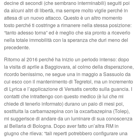
decine di secondi (che sembrano interminabili) seguiti poi
da alcuni altri di libertà, ma sempre molto vigile perché in
attesa di un nuovo attacco. Questo è un altro momento
tosto perché ti costringe a rimanere nella stessa posizione:
“tanto adesso torna” ed è meglio che sia pronto a riceverlo
nella totale immobilità con la speranza che duri meno del
precedente.
Ritorno al 2016 perché ha inizio un periodo intenso: dopo
la visita di aprile a Baggiovara, al colmo della disperazione,
ricordo benissimo, ne segue una in maggio a Sassuolo da
cui esco con il mantenimento di Tegretol, ma un incremento
di Lyrica e l’applicazione di Versatis cerotto sulla guancia. I
contatti che intrattengo con questo medico (è lui che mi
chiede di tenerlo informato) durano un paio di mesi poi,
sostituita la carbamazepina con la oxcarbazepina (Tolep),
mi suggerisce di andare da un luminare di sua conoscenza
al Bellaria di Bologna. Dopo aver fatto un’altra RM in
giugno che rileva: “tali reperti potrebbero configurare una