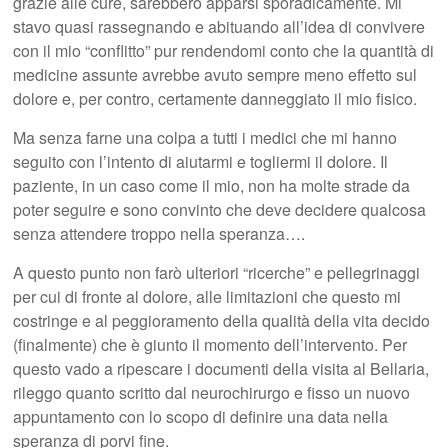
grazie alle cure, sarebbero apparsi sporadicamente. Mi
stavo quasi rassegnando e abituando all’idea di convivere
con il mio “conflitto” pur rendendomi conto che la quantità di
medicine assunte avrebbe avuto sempre meno effetto sul
dolore e, per contro, certamente danneggiato il mio fisico.
Ma senza farne una colpa a tutti i medici che mi hanno
seguito con l’intento di aiutarmi e togliermi il dolore. Il
paziente, in un caso come il mio, non ha molte strade da
poter seguire e sono convinto che deve decidere qualcosa
senza attendere troppo nella speranza….
A questo punto non farò ulteriori “ricerche” e pellegrinaggi
per cui di fronte al dolore, alle limitazioni che questo mi
costringe e al peggioramento della qualità della vita decido
(finalmente) che è giunto il momento dell’intervento. Per
questo vado a ripescare i documenti della visita al Bellaria,
rileggo quanto scritto dal neurochirurgo e fisso un nuovo
appuntamento con lo scopo di definire una data nella
speranza di porvi fine.