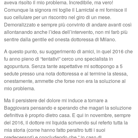
aveva risolto il mio problema. Incredibile, ma vero!
Comunque la signora mi toglie il Lamictal e mi fornisce il
suo cellulare per un riscontro nel giro di un mese.
Demoralizzato e sempre più convinto di andare avanti così
allontanando anche l’idea dell’intervento, non mi farò più
sentire dalla gentile ed onesta dottoressa di Milano.
A questo punto, su suggerimento di amici, in quel 2016 che
fu anno pieno di “tentativi” cerco uno specialista in
agopuntura. Senza tante aspettative mi sottopongo a 5
sedute presso una nota dottoressa e al termine la stessa,
onestamente, ammette che forse non era la soluzione al
mio problema.
Ma il persistere del dolore mi induce a tornare a
Baggiovara pensando e sperando che magari la soluzione
definitiva è proprio dietro casa. E qui in novembre, sempre
del 2016, il dottore mi liquida scrivendo sul referto tutta la
mia storia (come hanno fatto peraltro tutti i suoi
predecessori) e concludendo che ” in caso di