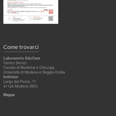
Come trovarci
Laboratorio EduCare
Centro Servizi
Facoltà di Medicina e Chirurgia
Università di Modena e Reggio-Emilia
Indirizzo
Largo del Pozzo, 71
41124 Modena (MO)
Mappa