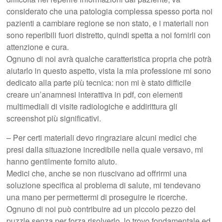
considerato che una patologia complessa spesso porta noi
pazienti a cambiare regione se non stato, e i materiali non
sono reperibili fuori distretto, quindi spetta a noi fornirli con
attenzione e cura.
Ognuno di noi avrà qualche caratteristica propria che potrà
aiutarlo in questo aspetto, vista la mia professione mi sono
dedicato alla parte più tecnica: non mi è stato difficile
creare un’anamnesi interattiva in pdf, con elementi
multimediali di visite radiologiche e addirittura gli
screenshot più significativi.
– Per certi materiali devo ringraziare alcuni medici che
presi dalla situazione incredibile nella quale versavo, mi
hanno gentilmente fornito aiuto.
Medici che, anche se non riuscivano ad offrirmi una
soluzione specifica al problema di salute, mi tendevano
una mano per permettermi di proseguire le ricerche.
Ognuno di noi può contribuire ad un piccolo pezzo del
puzzle senza per forza risolverlo, lo trovo fondamentale ed