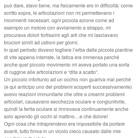
può dare, stavo bene, ma fisicamente ero in difficoltà: come
scritto sopra, le articolazioni non mi permettevano i
movimenti necessari, ogni piccola azione come ad
esempio un motore con avviamento a strappo, mi
procurava dolori fortissimi agli arti che mi lasciavano
bruciori simili ad ustioni per giorni.
In quel periodo dovevo togliere l’erba dalle piccole piantine
di vite appena interrate, la fatica era immensa perché
anche quel piccolo movimento mi aveva portato una sorta
di ruggine alle articolazioni e “dita a scatto”.
Un piccolo infortunio ad un occhio non guariva mai perché
(e qui anticipo uno dei problemi scoperti successivamente)
avevo reazioni immunitarie che oltre a crearmi problemi
articolari, causavano secchezza oculare e congiuntivite,
quindi la ferita oculare si rinnovava continuamente anche
solo aprendo gli occhi al mattino…e che dolore!
Ogni cosa che intraprendevo era impossibile da portare
avanti, tutto finiva in un vicolo cieco causato dalle mie