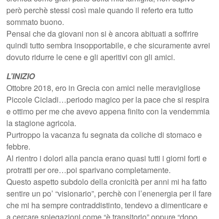
però perchè stessi così male quando il referto era tutto
sommato buono.
Pensai che da giovani non si è ancora abituati a soffrire
quindi tutto sembra insopportabile, e che sicuramente avrei
dovuto ridurre le cene e gli aperitivi con gli amici.
L’INIZIO
Ottobre 2018, ero in Grecia con amici nelle meravigliose
Piccole Cicladi…periodo magico per la pace che si respira
e ottimo per me che avevo appena finito con la vendemmia
la stagione agricola.
Purtroppo la vacanza fu segnata da coliche di stomaco e
febbre.
Al rientro i dolori alla pancia erano quasi tutti i giorni forti e
protratti per ore…poi sparivano completamente.
Questo aspetto subdolo della cronicità per anni mi ha fatto
sentire un po’ “visionario”, perchè con l’enenergia per il fare
che mi ha sempre contraddistinto, tendevo a dimenticare e
a cercare spiegazioni come “è transitorio” oppure “dopo