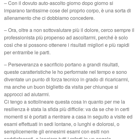
– Con il dovuto auto-ascolto giorno dopo giorno si
imparano tantissime cose del proprio corpo, è una sorta di
allenamento che ci dobbiamo concedere.
– Ora, oltre a non sottovalutare più il dolore, cerco sempre il
professionista più propenso ad ascoltarmi, perché è solo
così che si possono ottenere i risultati migliori e più rapidi
per entrambe le parti.
– Perseveranza e sacrificio portano a grandi risultati,
queste caratteristiche le ho performate nel tempo e sono
diventate un punto di forza tecnico in grado di ricaricarmi,
ma anche un buon biglietto da visita per chiunque si
approcci ad aiutarmi.
Ci tengo a sottolineare questa cosa in quanto per me la
resilienza è stata la sfida più difficile: va da se che in certi
momenti si è portati a rientrare a casa in seguito a visite ed
esami effettuati in sedi lontane, o lunghi e dolorosi, o
semplicemente gli ennesimi esami con esiti non
soddisfacenti, e lanciare tutti i referti in un angolo,