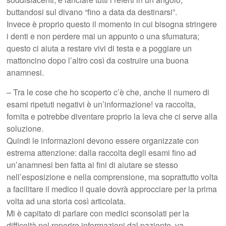
buttandosi sul divano “fino a data da destinarsi”.
Invece è proprio questo il momento in cui bisogna stringere
i denti e non perdere mai un appunto o una sfumatura;
questo ci aiuta a restare vivi di testa e a poggiare un
mattoncino dopo l’altro così da costruire una buona
anamnesi.
– Tra le cose che ho scoperto c’è che, anche il numero di
esami ripetuti negativi è un’informazione! va raccolta,
fornita e potrebbe diventare proprio la leva che ci serve alla
soluzione.
Quindi le informazioni devono essere organizzate con
estrema attenzione: dalla raccolta degli esami fino ad
un’anamnesi ben fatta ai fini di aiutare se stesso
nell’esposizione e nella comprensione, ma soprattutto volta
a facilitare il medico il quale dovrà approcciare per la prima
volta ad una storia così articolata.
Mi è capitato di parlare con medici sconsolati per la
difficoltà nel reperire informazioni dal paziente, va