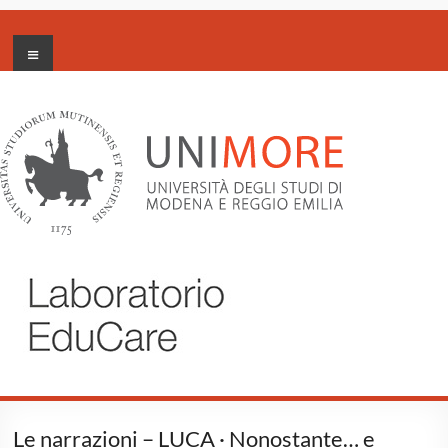
Salta
Menu
al
Labotorio
contenuto
EduCare
Le narrazioni – LUCA · Nonostante… e