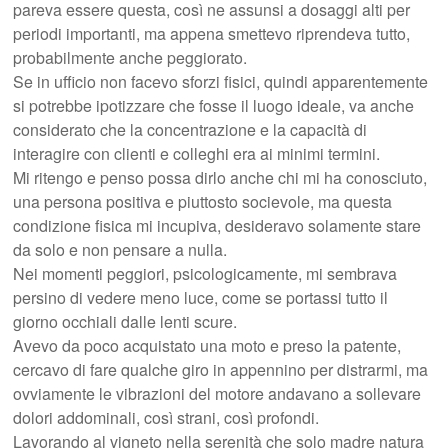
pareva essere questa, così ne assunsi a dosaggi alti per
periodi importanti, ma appena smettevo riprendeva tutto,
probabilmente anche peggiorato.
Se in ufficio non facevo sforzi fisici, quindi apparentemente
si potrebbe ipotizzare che fosse il luogo ideale, va anche
considerato che la concentrazione e la capacità di
interagire con clienti e colleghi era ai minimi termini.
Mi ritengo e penso possa dirlo anche chi mi ha conosciuto,
una persona positiva e piuttosto socievole, ma questa
condizione fisica mi incupiva, desideravo solamente stare
da solo e non pensare a nulla.
Nei momenti peggiori, psicologicamente, mi sembrava
persino di vedere meno luce, come se portassi tutto il
giorno occhiali dalle lenti scure.
Avevo da poco acquistato una moto e preso la patente,
cercavo di fare qualche giro in appennino per distrarmi, ma
ovviamente le vibrazioni del motore andavano a sollevare
dolori addominali, così strani, così profondi.
Lavorando al vigneto nella serenità che solo madre natura