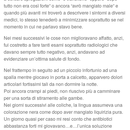
tutto non era così forte” o ancora “avrò mangiato male” e
quando più avanti mi troverò a descrivere i sintomi a diversi
medici, io stesso tenederò a minimizzare soprattutto se nel
momento in cui ne parlavo stavo bene.
Nei mesi successivi le cose non miglioravano affatto, anzi,
fui costretto a fare tanti esami soprattutto radiologici che
davano sempre tutto negativo, anzi, andavano ad
evidenziare un’ottima salute di fondo.
Nel frattempo in seguito ad un piccolo infortunio ad una
spalla mentre giocavo in porta a calcetto, apparvero dolori
articolari fortissimi tali da non dormire la notte.
Poi ancora crampi ai piedi, non riuscivo più a camminare
per una sorta di stiramento alle gambe.
Nei giorni successivi alle coliche, la lingua assumeva una
colorazione nera come dopo aver mangiato liquirizia pura.
Un giorno quasi per caso mi resi conto che antibiotici
abbastanza forti mi giovavano…e…l’unica soluzione